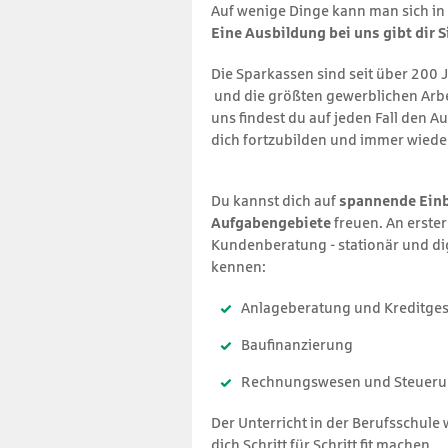
Auf wenige Dinge kann man sich in 
Eine Ausbildung bei uns gibt dir S
Die Sparkassen sind seit über 200 J
und die größten gewerblichen Arbe
uns findest du auf jeden Fall den Au
dich fortzubilden und immer wied
Du kannst dich auf
spannende Einb
Aufgabengebiete
freuen. An erster
Kundenberatung - stationär und dig
kennen:
Anlage­beratung und Kredit­ge
Bau­finanzierung
Rechnungs­wesen und Steuer
Der Unterricht in der Berufsschule
dich Schritt für Schritt fit machen.