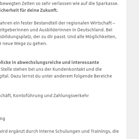
bewegten Zeiten so sehr verlassen wie auf die Sparkasse.
icherheit für deine Zukunft.
ahren ein fester Bestand­teil der regionalen Wirtschaft –
it­geberinnen und Ausbilderinnen in Deutschland. Bei
sbildungs­platz, der zu dir passt. Und alle Möglichkeiten,
er neue Wege zu gehen.
licke in abwechslungsreiche und interessante
 Stelle stehen bei uns der Kundenkontakt und die
ital. Dazu lernst du unter anderem folgende Bereiche
schäft, Konto­führung und Zahlungs­verkehr
ung
 wird ergänzt durch interne Schulungen und Trainings, die