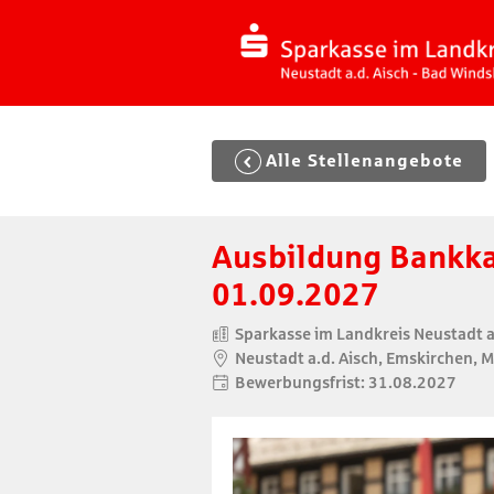
Zum
Inhalt
springen
Zur
Navigation
springen
Zum
Alle Stellenangebote
Footer
springen
Ausbildung Bankka
01.09.2027
Sparkasse im Landkreis Neustadt a
Neustadt a.d. Aisch, Emskirchen, 
Bewerbungsfrist: 31.08.2027